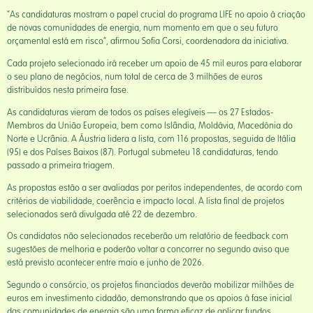
“As candidaturas mostram o papel crucial do programa LIFE no apoio à criação
de novas comunidades de energia, num momento em que o seu futuro
orçamental está em risco”, afirmou Sofia Corsi, coordenadora da iniciativa.
Cada projeto selecionado irá receber um apoio de 45 mil euros para elaborar
o seu plano de negócios, num total de cerca de 3 milhões de euros
distribuídos nesta primeira fase.
As candidaturas vieram de todos os países elegíveis — os 27 Estados-
Membros da União Europeia, bem como Islândia, Moldávia, Macedónia do
Norte e Ucrânia. A Áustria lidera a lista, com 116 propostas, seguida de Itália
(95) e dos Países Baixos (87). Portugal submeteu 18 candidaturas, tendo
passado a primeira triagem.
As propostas estão a ser avaliadas por peritos independentes, de acordo com
critérios de viabilidade, coerência e impacto local. A lista final de projetos
selecionados será divulgada até 22 de dezembro.
Os candidatos não selecionados receberão um relatório de feedback com
sugestões de melhoria e poderão voltar a concorrer no segundo aviso que
está previsto acontecer entre maio e junho de 2026.
Segundo o consórcio, os projetos financiados deverão mobilizar milhões de
euros em investimento cidadão, demonstrando que os apoios à fase inicial
das comunidades de energia são uma forma eficaz de aplicar fundos