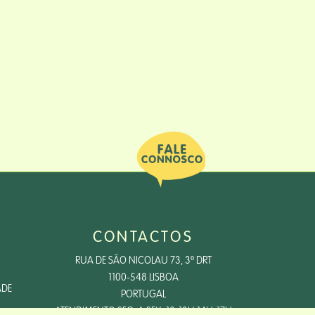
CONTACTOS
RUA DE SÃO NICOLAU 73, 3º DRT
1100-548 LISBOA
ADE
PORTUGAL
ATENDIMENTO SEG. A SEX, 10-13H 14H-17H