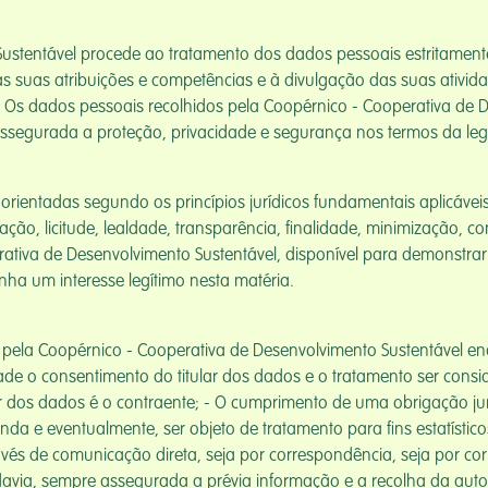
ustentável procede ao tratamento dos dados pessoais estritamente
s suas atribuições e competências e à divulgação das suas ativid
 Os dados pessoais recolhidos pela Coopérnico - Cooperativa de D
ssegurada a proteção, privacidade e segurança nos termos da legi
rientadas segundo os princípios jurídicos fundamentais aplicáve
ão, licitude, lealdade, transparência, finalidade, minimização, co
ativa de Desenvolvimento Sustentável, disponível para demonstrar 
nha um interesse legítimo nesta matéria.
 pela Coopérnico - Cooperativa de Desenvolvimento Sustentável 
dade o consentimento do titular dos dados e o tratamento ser con
lar dos dados é o contraente; - O cumprimento de uma obrigação jur
inda e eventualmente, ser objeto de tratamento para fins estatísti
és de comunicação direta, seja por correspondência, seja por cor
davia, sempre assegurada a prévia informação e a recolha da autor