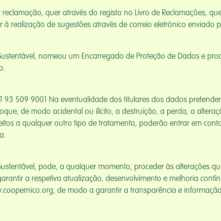
ar reclamação, quer através do registo no Livro de Reclamações, q
 à realização de sugestões através de correio eletrónico enviado
 Sustentável, nomeou um Encarregado de Proteção de Dados e pr
o.
1 93 509 9001 Na eventualidade dos titulares dos dados pretend
que, de modo acidental ou ilícito, a destruição, a perda, a altera
eitos a qualquer outro tipo de tratamento, poderão entrar em co
a.
ustentável, pode, a qualquer momento, proceder às alterações qu
arantir a respetiva atualização, desenvolvimento e melhoria cont
.coopernico.org, de modo a garantir a transparência e informação