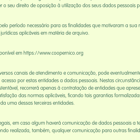
 seu direito de oposição à utilização dos seus dados pessoais pa
elo período necessário para as finalidades que motivaram a sua r
urídicas aplicáveis em matéria de arquivo.
disponível em https://www.coopernico.org
iversos canais de atendimento e comunicação, pode eventualmente i
 acesso por estas entidades a dados pessoais. Nestas circunstância
tentável, recorrerá apenas à contratação de entidades que aprese
isfação das normas aplicáveis, ficando tais garantias formalizad
ada uma dessas terceiras entidades.
egais, em caso algum haverá comunicação de dados pessoais a te
endo realizada, também, qualquer comunicação para outras finalid