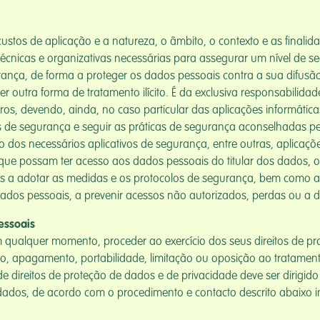
stos de aplicação e a natureza, o âmbito, o contexto e as finali
cnicas e organizativas necessárias para assegurar um nível de se
nça, de forma a proteger os dados pessoais contra a sua difusão,
outra forma de tratamento ilícito. É da exclusiva responsabilida
ros, devendo, ainda, no caso particular das aplicações informática
s de segurança e seguir as práticas de segurança aconselhadas pe
os necessários aplicativos de segurança, entre outras, aplicações
s que possam ter acesso aos dados pessoais do titular dos dados,
os a adotar as medidas e os protocolos de segurança, bem como as
ados pessoais, a prevenir acessos não autorizados, perdas ou a d
Pessoais
 qualquer momento, proceder ao exercício dos seus direitos de pr
ão, apagamento, portabilidade, limitação ou oposição ao tratament
de direitos de proteção de dados e de privacidade deve ser dirigi
dos dados, de acordo com o procedimento e contacto descrito abaixo 