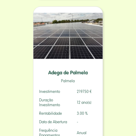
Adega de Palmela
Palmela
Investimento
219750 €
Duração
12 ano(s)
Investimento
Rentabilidade
3.00 %
Data de Abertura
-
Frequência
Anual
Pagamentos