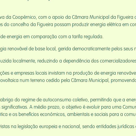
iativa da Coopérnico, com o apoio da Câmara Municipal da Figueira 
do concelho da Figueira possam produzir energia elétrica em conj
de energia em comparação com a tarifa regulada.
ia renovável de base local, gerida democraticamente pelos seus
uzida localmente, reduzindo a dependência dos comercializadores
iações e empresas locais invistam na produção de energia renovável
 fotovoltaica num terreno cedido pela Câmara Municipal, promoven
o abrigo do regime de autoconsumo coletivo, permitindo que a ener
 significativas. A médio prazo, o objetivo é evoluir para uma Comu
tica e os benefícios económicos, ambientais e sociais para a com
stas na legislação europeia e nacional, sendo entidades jurídicas