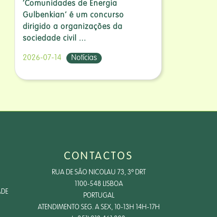
‘Comunidades de Energia
Gulbenkian’ é um concurso
dirigido a organizações da
sociedade civil ...
2026-07-14
Notícias
CONTACTOS
RUA DE SÃO NICOLAU 73, 3º DRT
1100-548 LISBOA
ADE
PORTUGAL
ATENDIMENTO SEG. A SEX, 10-13H 14H-17H