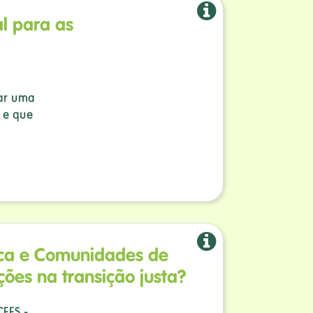
al para as
rar uma
a e que
ica e Comunidades de
ções na transição justa?