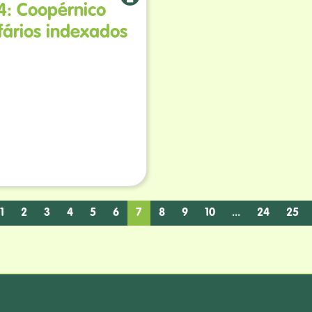
4: Coopérnico
ifários indexados
1
2
3
4
5
6
7
8
9
10
...
24
25