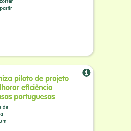
correr
partir
iza piloto de projeto
horar eficiência
asas portuguesas
a de
 a
 um