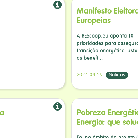
Manifesto Eleitor
Europeias
A REScoop.eu aponta 10
prioridades para assegu
transição energética just
os benefí...
2024-04-29
Notícias
da
Pobreza Energét
Energia: que solu