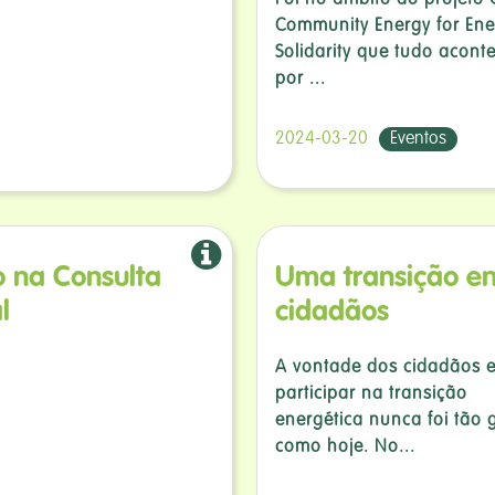
Foi no âmbito do projeto 
Community Energy for Ene
Solidarity que tudo acont
por ...
2024-03-20
Eventos
o na Consulta
Uma transição en
l
cidadãos
A vontade dos cidadãos 
participar na transição
energética nunca foi tão
como hoje. No...